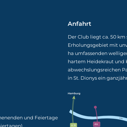
Anfahrt
Der Club liegt ca. 50 k
Erholungsgebiet mit un
ha umfassenden wellige
hartem Heidekraut und K
abwechslungsreichen Pa
in St. Dionys ein ganzjä
ochenenden und Feiertage
iertagen)