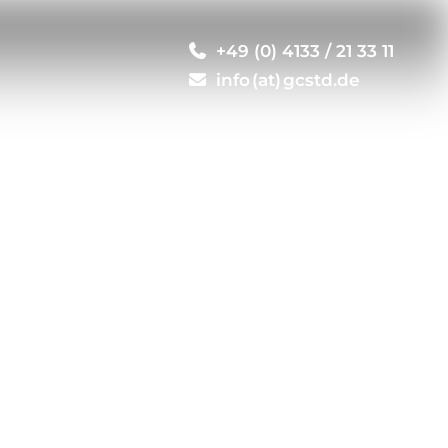
+49 (0) 4133 / 21 33 11
info (at) gcstd.de