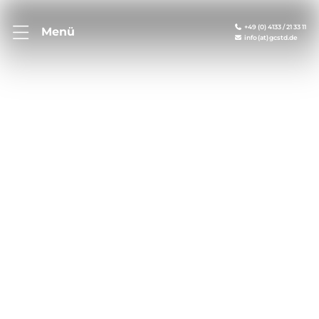
+49 (0) 4133 / 21 33 11
Menü
info (at) gcstd.de